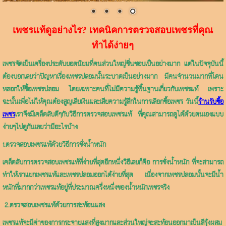
เพชรแท้ดูอย่างไร?
เทคนิคการตรวจสอบเพชรที่คุณ
ทำได้ง่ายๆ
เพชรจัดเป็นเครื่องประดับยอดนิยมที่คนส่วนใหญ่ชื่นชอบเป็นอย่างมาก แต่ในปัจจุบันนี้
ต้องบอกเลยว่าปัญหาเรื่องเพชรปลอมนั้นระบาดเป็นอย่างมาก มีคนจำนวนมากที่โดน
หลอกให้ซื้อเพชรปลอม โดยเฉพาะคนที่ไม่มีความรู้พื้นฐานเกี่ยวกับเพชรแท้ เพราะ
ฉะนั้นเพื่อไม่ให้คุณต้องสูญเสียเงินและเสียความรู้สึกในการเลือกซื้อเพชร วันนี้
ร้านรับซื้อ
เพชร
เราจึงมีเคล็ดลับดีๆกับวิธีการตรวจสอบเพชรแท้ ที่คุณสามารถดูได้ด้วยตนเองแบบ
ง่ายๆไปดูกันเลยว่ามีอะไรบ้าง
1.ตรวจสอบเพชรแท้ด้วยวิธีการชั่งน้ำหนัก
เคล็ดลับการตรวจสอบเพชรแท้ที่ง่ายที่สุดอีกหนึ่งวิธีเลยก็คือ การชั่งน้ำหนัก ที่จะสามารถ
ทำให้เราแยกเพชรแท้และเพชรปลอมออกได้ง่ายที่สุด เนื่องจากเพชรปลอมนั้นจะมีน้ำ
หนักที่มากกว่าเพชรแท้อยู่ที่ประมาณครึ่งหนึ่งของน้ำหนักเพชรจริง
2.
ตรวจสอบเพชรแท้ด้วยการสะท้อนแสง
เพชรแท้จะมีค่าของการกระจายแสงที่สูงมากและส่วนใหญ่จะสะท้อนออกมาเป็นสีรุ้งผสม