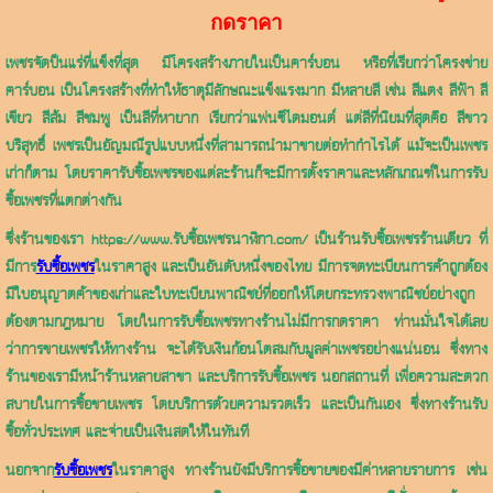
กดราคา
เพชรจัดป็นแร่ที่แข็งที่สุด มีโครงสร้างภายในเป็นคาร์บอน หรือที่เรียกว่าโครงข่าย
คาร์บอน เป็นโครงสร้างที่ทำให้ธาตุมีลักษณะแข็งแรงมาก มีหลายสี เช่น สีแดง สีฟ้า สี
เขียว สีส้ม สีชมพู เป็นสีที่หายาก เรียกว่าแฟนซีไดมอนด์ แต่สีที่นิยมที่สุดคือ สีขาว
บริสุทธิ์ เพชรเป็นอัญมณีรูปแบบหนึ่งที่สามารถนำมาขายต่อทำกำไรได้ แม้จะเป็นเพชร
เก่าก็ตาม โดยราคารับซื้อเพชรของแต่ละร้านก็จะมีการตั้งราคาและหลักเกณฑ์ในการรับ
ซื้อเพชรที่แตกต่างกัน
ซึ่งร้านของเรา https://www.รับซื้อเพชรนาฬิกา.com/ เป็น
ร้านรับซื้อเพชร
ร้านเดียว ที่
มีการ
รับซื้อเพชร
ในราคาสูง และเป็นอันดับหนึ่งของไทย มีการจดทะเบียนการค้าถูกต้อง
มีใบอนุญาตค้าของเก่าและใบทะเบียนพาณิชย์ที่ออกให้โดยกระทรวงพาณิชย์อย่างถูก
ต้องตามกฎหมาย โดยในการรับซื้อเพชรทางร้านไม่มีการกดราคา ท่านมั่นใจได้เลย
ว่าการขายเพชรให้ทางร้าน จะได้รับเงินก้อนโตสมกับมูลค่าเพชรอย่างแน่นอน ซึ่งทาง
ร้านของเรามีหน้าร้านหลายสาขา และบริการรับซื้อเพชร นอกสถานที่ เพื่อความสะดวก
สบายในการซื้อขายเพชร โดยบริการด้วยความรวดเร็ว และเป็นกันเอง ซึ่งทางร้านรับ
ซื้อทั่วประเทศ และจ่ายเป็นเงินสดให้ในทันที
นอกจาก
รับซื้อเพชร
ในราคาสูง ทางร้านยังมีบริการซื้อขายของมีค่าหลายรายการ เช่น