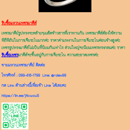
รับซื้อแหวนเพชรมาคีส์
เพชรมาคีย์รูปทรงจะคล้ายๆเมล็ดข้าวสารที่เราทานกัน เพชรมาคีส์ต้องใช้ความ
พิถีพิถันในการเจียระไนมากค่ะ ราคาค่าแรงงานในการเจียระไนค่อนข้างสูงค่ะ
เพชรรูปทรงมาคีส์ไม่เป็นที่นิยมกันเท่าไร ส่วนใหญ่จะนิยมเพชรทรงกลมค่ะ ราคา
รั
บซื้อเพชร
มาคีส์จะขึ้นอยู่กับการเจียระไน ความสะอาดเพชรค่ะ
ขายแหวนเพชรมาคีย์ ติดต่อ
โทรศัพท์ :
099-416-1799
Line:
@rolex99
กด Link ด้านล่างนี้เพื่อเข้า Line ได้เลยคะ
https://lin.ee/jNvwcuS