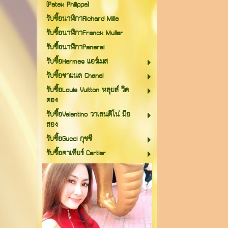
(Patek Philippe)
รับซื้อนาฬิกาRichard Mille
รับซื้อนาฬิกาFranck Muller
รับซื้อนาฬิกาPanerai
รับซื้อHermes แอร์เมส
รับซื้อชาแนล Chanel
รับซื้อLouis Vuitton หลุยส์ วิต
ตอง
รับซื้อValentino วาเลนติโน่ มือ
สอง
รับซื้อGucci กุชชี
รับซื้อคาเทียร์ Cartier