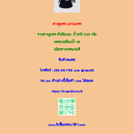
ต่างหูเพชร แหวนเพชร
ขายต่างหูเพชร ตัวเรือน18k น้ำหนัก 5.26 กรัม
เพชรเบลเยี่ยมน้ำ 99
เม็ดกลางเพชรแฟนซี
สินค้าหมดค่ะ
โทรศัพท์ :
099-416-1799
Line:
@rolex99
กด Link ด้านล่างนี้เพื่อเข้า Line ได้เลยคะ
https://lin.ee/jNvwcuS
www.รับซื้อเพชรนาฬิกา.com