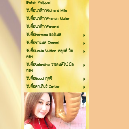
(Patek Philippe)
รับซื้อนาฬิกาRichard Mille
รับซื้อนาฬิกาFranck Muller
รับซื้อนาฬิกาPanerai
รับซื้อHermes แอร์เมส
รับซื้อชาแนล Chanel
รับซื้อLouis Vuitton หลุยส์ วิต
ตอง
รับซื้อValentino วาเลนติโน่ มือ
สอง
รับซื้อGucci กุชชี
รับซื้อคาเทียร์ Cartier