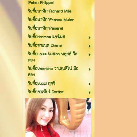
(Patek Philippe)
รับซื้อนาฬิกาRichard Mille
รับซื้อนาฬิกาFranck Muller
รับซื้อนาฬิกาPanerai
รับซื้อHermes แอร์เมส
รับซื้อชาแนล Chanel
รับซื้อLouis Vuitton หลุยส์ วิต
ตอง
รับซื้อValentino วาเลนติโน่ มือ
สอง
รับซื้อGucci กุชชี
รับซื้อคาเทียร์ Cartier