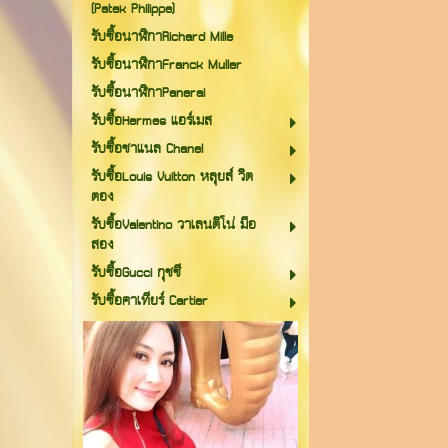
(Patek Philippe)
รับซื้อนาฬิกาRichard Mille
รับซื้อนาฬิกาFranck Muller
รับซื้อนาฬิกาPanerai
รับซื้อHermes แอร์เมส
รับซื้อชาแนล Chanel
รับซื้อLouis Vuitton หลุยส์ วิต
ตอง
รับซื้อValentino วาเลนติโน่ มือ
สอง
รับซื้อGucci กุชชี
รับซื้อคาเทียร์ Cartier