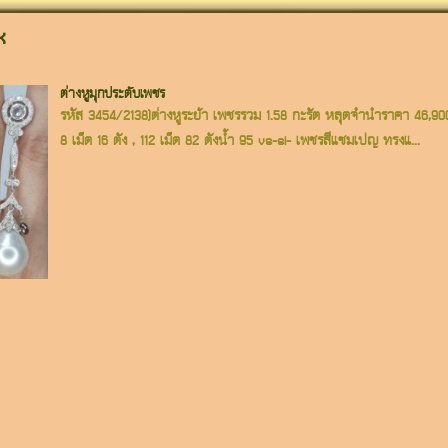
x
ต่างหูมุกประดับเพชร
รหัส 3454/2138)ต่างหูระย้า เพชรรวม 1.58 กะรัต หลุดจำนำราคา 46,9
8 เม็ด 16 ตัง , 112 เม็ด 82 ตังน้ำ 95 vs-si- เพชรสีแชมเปญ ทรงแ...