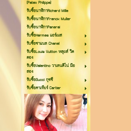
(Patek Philippe)
รับซื้อนาฬิกาRichard Mille
รับซื้อนาฬิกาFranck Muller
รับซื้อนาฬิกาPanerai
รับซื้อHermes แอร์เมส
รับซื้อชาแนล Chanel
รับซื้อLouis Vuitton หลุยส์ วิต
ตอง
รับซื้อValentino วาเลนติโน่ มือ
สอง
รับซื้อGucci กุชชี
รับซื้อคาเทียร์ Cartier