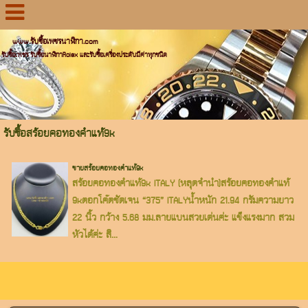
www.รับซื้อเพชรนาฬิกา.com
รับซื้อเพชร รับซื้อนาฬิกาRolex และรับซื้อเครื่องประดับมีค่าทุกชนิด
รับซื้อสร้อยคอทองคำแท้9k
ขายสร้อยคอทองคำแท้9k
สร้อยคอทองคำแท้9k ITALY (หลุดจำนำ)สร้อยคอทองคำแท้
9kตอกโค๊ตชัดเจน “375” ITALYน้ำหนัก 21.94 กรัมความยาว
22 นิ้ว กว้าง 5.68 มม.ลายแบนสวยเด่นค่ะ แข็งแรงมาก สวม
หัวได้ค่ะ สิ...