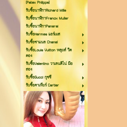
(Patek Philippe)
รับซื้อนาฬิกาRichard Mille
รับซื้อนาฬิกาFranck Muller
รับซื้อนาฬิกาPanerai
รับซื้อHermes แอร์เมส
รับซื้อชาแนล Chanel
รับซื้อLouis Vuitton หลุยส์ วิต
ตอง
รับซื้อValentino วาเลนติโน่ มือ
สอง
รับซื้อGucci กุชชี
รับซื้อคาเทียร์ Cartier