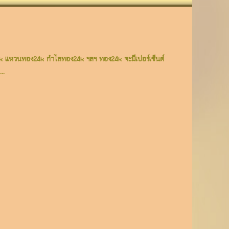
ง24k แหวนทอง24k กำไลทอง24k ฯลฯ ทอง24k จะมีเปอร์เซ็นต์
..