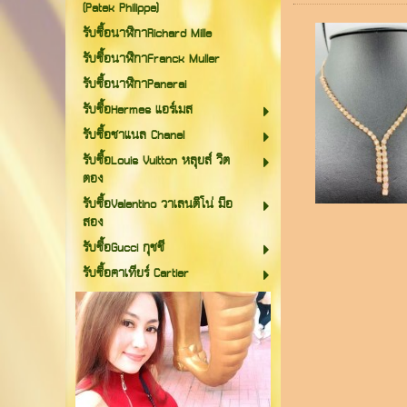
(Patek Philippe)
รับซื้อนาฬิกาRichard Mille
รับซื้อนาฬิกาFranck Muller
รับซื้อนาฬิกาPanerai
รับซื้อHermes แอร์เมส
รับซื้อชาแนล Chanel
รับซื้อLouis Vuitton หลุยส์ วิต
ตอง
รับซื้อValentino วาเลนติโน่ มือ
สอง
รับซื้อGucci กุชชี
รับซื้อคาเทียร์ Cartier