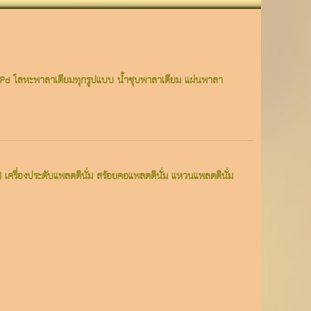
ม แร่Pd โลหะพาลาเดียมทุกรูปแบบ น้ำชุบพาลาเดียม แผ่นพาลา
Pt) เครื่องประดับแพลตตินั่ม สร้อยคอแพลตตินั่ม แหวนแพลตตินั่ม