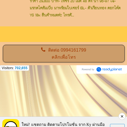
ราคา 29,800 บาท- เพชร 20 เม็ด 48 ตัง น้ำ 96-97 vs-
มรกตโคลัมเบีย มาพร้อมใบเซอร์ IGL- ตัวเรือนทอง ตอกโค๊ต
YG 18k สินค้าหมดค่ะ โทรศั...
ติดต่อ
0994161799
คลิกเพื่อโทร
Visitors:
702,655
ใหม่! แชตถาม ติดตามโปรโมชั่น จาก Ky ผ่านมือ