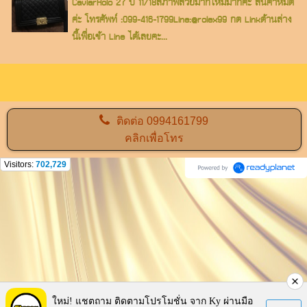
CaviarHolo 27 ปี 11/18สภาพสวยมากใหม่มากคะ สินค้าหมด
ค่ะ โทรศัพท์ :099-416-1799Line:@rolex99 กด Linkด้านล่าง
นี้เพื่อเข้า Line ได้เลยคะ...
ติดต่อ
0994161799
คลิกเพื่อโทร
Visitors:
702,729
ใหม่! แชตถาม ติดตามโปรโมชั่น จาก Ky ผ่านมือ