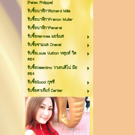
(Patek Philippe)
รับซื้อนาฬิกาRichard Mille
รับซื้อนาฬิกาFranck Muller
รับซื้อนาฬิกาPanerai
รับซื้อHermes แอร์เมส
รับซื้อชาแนล Chanel
รับซื้อLouis Vuitton หลุยส์ วิต
ตอง
รับซื้อValentino วาเลนติโน่ มือ
สอง
รับซื้อGucci กุชชี
รับซื้อคาเทียร์ Cartier