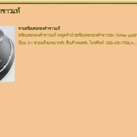
ำขาวแท้
ขายสร้อยคอทองคำขาวแท้
สร้อยคอทองคำขาวแท้ (หลุดจำนำ)สร้อยคอทองคำขาว18K {White gold}น้
นิยม 3-1 สวยแข็งแรงมากค่ะ สินค้าหมดค่ะ โทรศัพท์ :099-416-1799Lin...