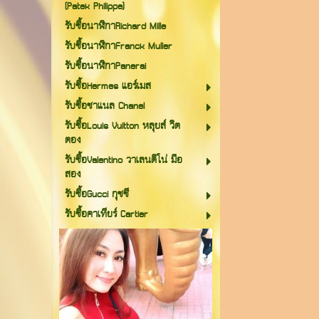
(Patek Philippe)
รับซื้อนาฬิกาRichard Mille
รับซื้อนาฬิกาFranck Muller
รับซื้อนาฬิกาPanerai
รับซื้อHermes แอร์เมส
รับซื้อชาแนล Chanel
รับซื้อLouis Vuitton หลุยส์ วิต
ตอง
รับซื้อValentino วาเลนติโน่ มือ
สอง
รับซื้อGucci กุชชี
รับซื้อคาเทียร์ Cartier