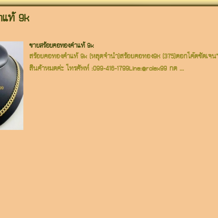
แท้ 9k
ขายสร้อยคอทองคำแท้ 9k
สร้อยคอทองคำแท้ 9k (หลุดจำนำ)สร้อยคอทอง9K (375)ตอกโค๊ตชัดเจน” 
สินค้าหมดค่ะ โทรศัพท์ :099-416-1799Line:@rolex99 กด ...