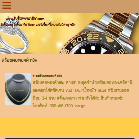
www.รับซื้อเพชรนาฬิกา.com
รับซื้อเพชร รับซื้อนาฬิกาRolex และรับซื้อเครื่องประดับมีค่าทุกชนิด
สร้อยคอทองคำ18k
ขายสร้อยคอทองคำ18k
สร้อยคอทองคำ18k ลาย31 (หลุดจำนำ)สร้อยคอทองเคอิตาลี
18Kตอกโค๊ตชัดเจน 750 ITALYน้ำหนัก 19.54 กรัมลายยอด
นิยม 3-1 สวย แข็งแรงมาก สวมหัวได้ค่ะ สินค้าหมดค่ะ
โทรศัพท์ :099-416-1799Line:@r...