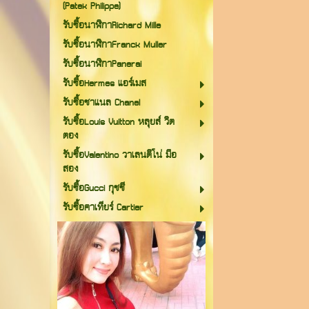
(Patek Philippe)
รับซื้อนาฬิกาRichard Mille
รับซื้อนาฬิกาFranck Muller
รับซื้อนาฬิกาPanerai
รับซื้อHermes แอร์เมส
รับซื้อชาแนล Chanel
รับซื้อLouis Vuitton หลุยส์ วิต
ตอง
รับซื้อValentino วาเลนติโน่ มือ
สอง
รับซื้อGucci กุชชี
รับซื้อคาเทียร์ Cartier