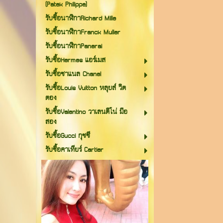
(Patek Philippe)
รับซื้อนาฬิกาRichard Mille
รับซื้อนาฬิกาFranck Muller
รับซื้อนาฬิกาPanerai
รับซื้อHermes แอร์เมส
รับซื้อชาแนล Chanel
รับซื้อLouis Vuitton หลุยส์ วิต
ตอง
รับซื้อValentino วาเลนติโน่ มือ
สอง
รับซื้อGucci กุชชี
รับซื้อคาเทียร์ Cartier